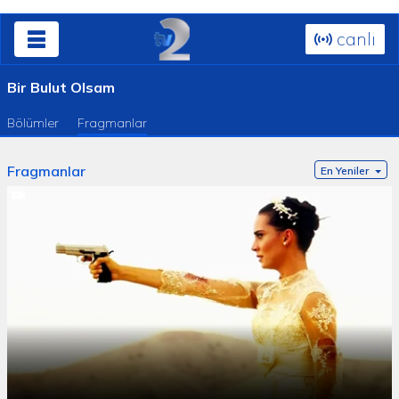
canlı
Bir Bulut Olsam
Bölümler
Fragmanlar
Fragmanlar
En Yeniler