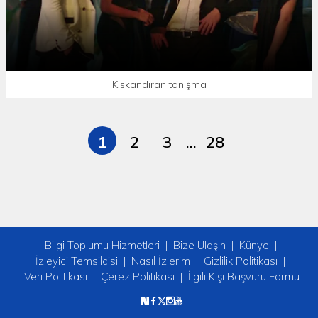
Kıskandıran tanışma
1
2
3
...
28
Bilgi Toplumu Hizmetleri
Bize Ulaşın
Künye
İzleyici Temsilcisi
Nasıl İzlerim
Gizlilik Politikası
Veri Politikası
Çerez Politikası
İlgili Kişi Başvuru Formu