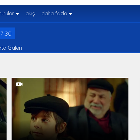
urular
akış
daha fazla
7.30
to Galeri