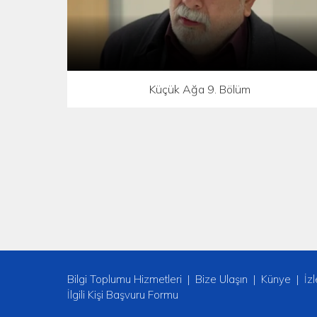
Küçük Ağa 9. Bölüm
Bilgi Toplumu Hizmetleri
Bize Ulaşın
Künye
İz
İlgili Kişi Başvuru Formu