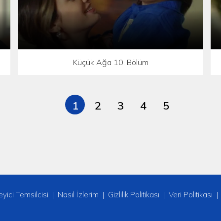
Küçük Ağa 10. Bölüm
1
2
3
4
5
leyici Temsilcisi
Nasıl İzlerim
Gizlilik Politikası
Veri Politikası