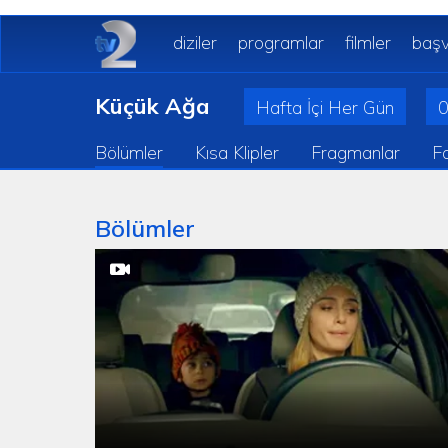
diziler
programlar
filmler
başv
Küçük Ağa
Hafta İçi Her Gün
0
Bölümler
Kısa Klipler
Fragmanlar
Fo
Bölümler