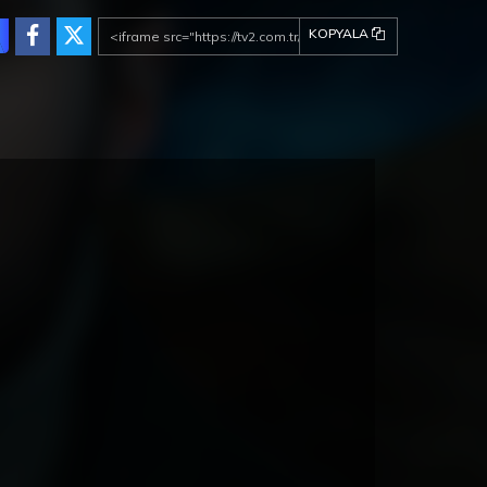
kız kardeş babalarının ilişkisini onaylamıyorken
ların hamlesine karşılık Sadık’tan da
KOPYALA
lenmedik bir hamle gelir. Somer ve Kartal
an’a karşı iş birliği içerisine girseler de Özer’in
er’e karşı baskısı Somer’in yanlış adımlar
asına mı neden olacaktır?
ç Kız Kardeş 82. Bölüm
Üç Kız Kardeş 81. Bölüm