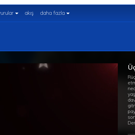
urular
akış
daha fazla
Üç
Rüç
etm
ned
yaş
dav
git
pay
son
Der