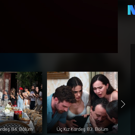
Üç 
kız
bek
Adn
Som
atm
ardeş 84. Bölüm
Üç Kız Kardeş 83. Bölüm
Ü