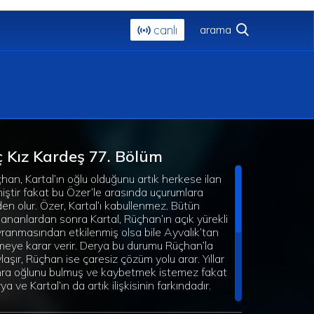
canlı
 Kız Kardeş 77. Bölüm
han, Kartal’ın oğlu olduğunu artık herkese ilan
iştir fakat bu Özer’le arasında uçurumlara
en olur. Özer, Kartal’ı kabullenmez. Bütün
ananlardan sonra Kartal, Rüçhan’ın açık yürekli
ranmasından etkilenmiş olsa bile Ayvalık’tan
meye karar verir. Derya bu durumu Rüçhan’la
laşır, Rüçhan ise çaresiz çözüm yolu arar. Yıllar
ra oğlunu bulmuş ve kaybetmek istemez fakat
ya ve Kartal’ın da artık ilişkisinin farkındadır.