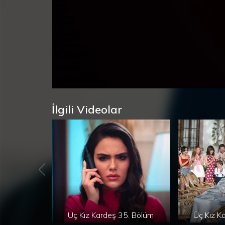
Süre
Toplam
/
Yüklendi
:
Yükleniyor
:
0%
0%
Süre
İlgili Videolar
Üç Kız Kardeş 35. Bölüm
Üç Kız K