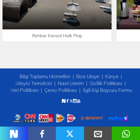
Rehber Karaot Halk Plajı
Bilgi Toplumu Hizmetleri
Bize Ulaşın
Künye
İzleyici Temsilcisi
Nasıl İzlerim
Gizlilik Politikası
Veri Politikası
Çerez Politikası
İlgili Kişi Başvuru Formu
Copyright © 2026 tv2. Her Hakkı Saklıdır.