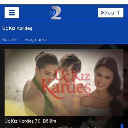
canlı
Üç Kız Kardeş
Bölümler
Fragmanlar
Süre
Toplam
/
Yüklendi
:
Yükleniyor
:
0%
0%
Üç Kız Kardeş 79. Bölüm
Süre