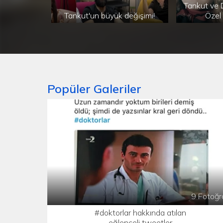
Tankut ve D
Tankut'un büyük değişimi!
Özel 
Popüler Galeriler
9 Fotoğr
#doktorlar hakkında atılan
eğlenceli tweetler