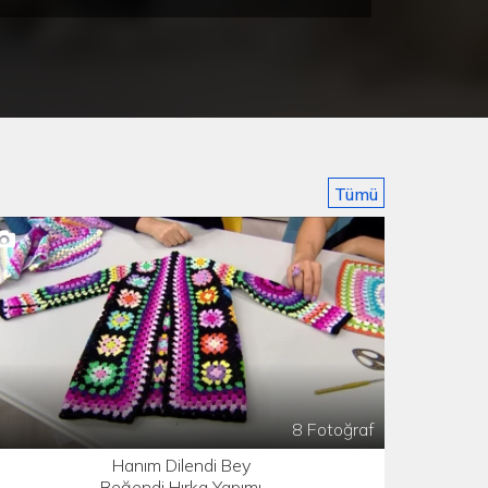
 ve Cansel Çiftinin En Özel
Hazal ve Emre Çiftinin En Özel
Fotoğrafları
Fotoğrafları
Tümü
8 Fotoğraf
Hanım Dilendi Bey
Beğendi Hırka Yapımı