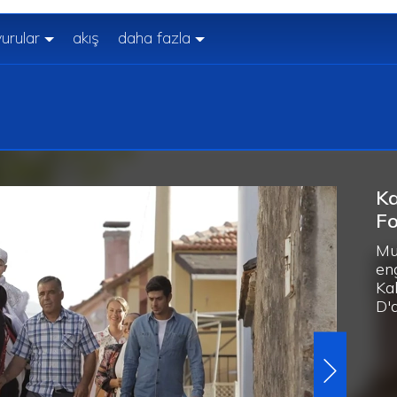
urular
akış
daha fazla
Ka
Fo
Mu
en
Ka
D'