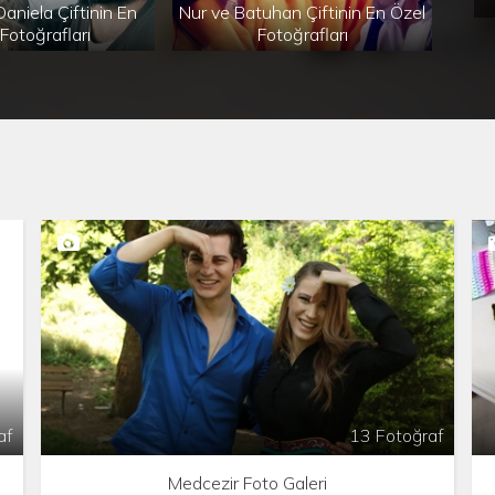
aniela Çiftinin En
Nur ve Batuhan Çiftinin En Özel
Eser
Fotoğrafları
Fotoğrafları
af
13 Fotoğraf
Medcezir Foto Galeri