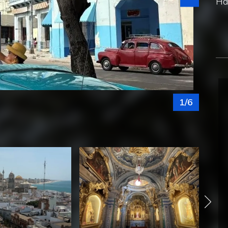
Ha
1/6