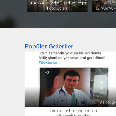
İSPANYA - Cadiz 2. Bölüm-Vejer
Foto Galeri
İSPANYA - 
Popüler Galeriler
9 Fotoğr
#doktorlar hakkında atılan
eğlenceli tweetler