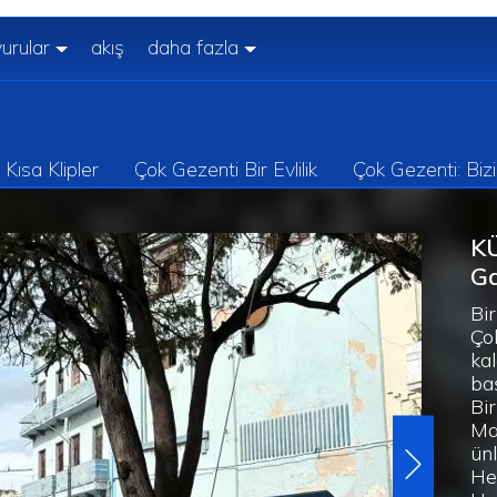
urular
akış
daha fazla
Kısa Klipler
Çok Gezenti Bir Evlilik
Çok Gezenti: Biz
K
Ga
Bir
Ço
ka
ba
Bir
Ma
ün
He