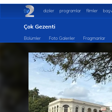
diziler
programlar
filmler
başv
Çok Gezenti
Bölümler
Foto Galeriler
Fragmanlar