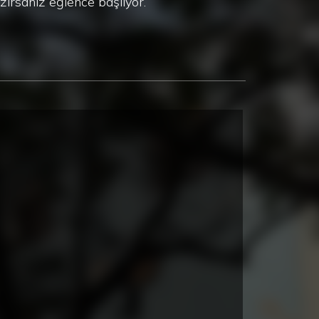
zırsanız eğlence başlıyor.