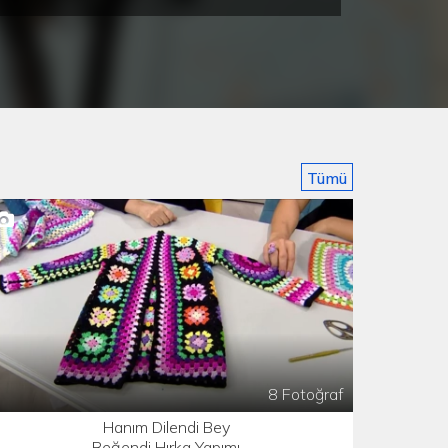
FRANSA - Lille 2. Bölüm-Roubaix
ANYA - Sevilla Foto Galeri
Foto Galeri
Tümü
8 Fotoğraf
Hanım Dilendi Bey
Beğendi Hırka Yapımı