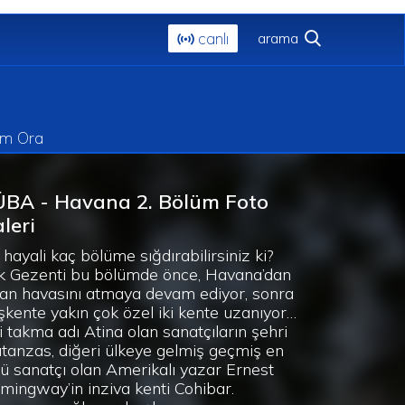
canlı
im Ora
ÜBA - Havana 2. Bölüm Foto
leri
 hayali kaç bölüme sığdırabilirsiniz ki?
k Gezenti bu bölümde önce, Havana’dan
lan havasını atmaya devam ediyor, sonra
şkente yakın çok özel iki kente uzanıyor…
i takma adı Atina olan sanatçıların şehri
tanzas, diğeri ülkeye gelmiş geçmiş en
lü sanatçı olan Amerikalı yazar Ernest
mingway’in inziva kenti Cohibar.