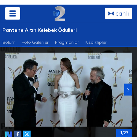
canlı
Pantene Altın Kelebek Ödülleri
Bölüm
Foto Galeriler
Fragmanlar
Kısa Klipler
1/23