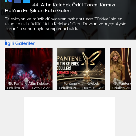
44. Altın Kelebek Ödül Töreni Kırmızı
Halı'nın En Şıkları Foto Galeri
Televizyon ve müzik dünyasının nabzını tutan Türkiye´nin en
uzun soluklu ödülü "Altın Kelebek" Cem Davran ve Ayça Ayşin
Turan´ın sunumuyla sahiplerini buldu.
İlgili Galeriler
49. Pantene Altın Kelebek
Pantene Altın Kelebek
48. Pantene A
Ödülleri 2023 | Foto Galeri
Ödülleri 2023 | Kırmızı Halı
Ödülleri 2022 |