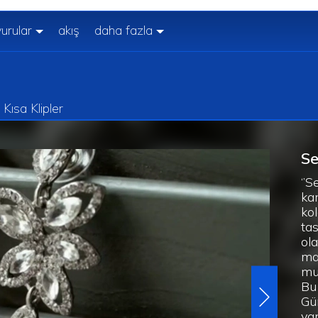
urular
akış
daha fazla
Kısa Klipler
Se
‘’S
kar
kol
tas
ola
ma
mu
Bu 
Gü
ya