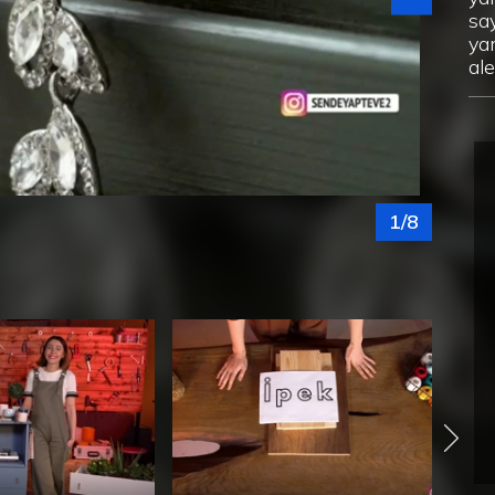
sa
yan
ale
dik
‘’K
sa
ka
ka
Bu
1/8
ya
bö
Düz
izl
kut
ko
old
çe
bi
ka
or
as