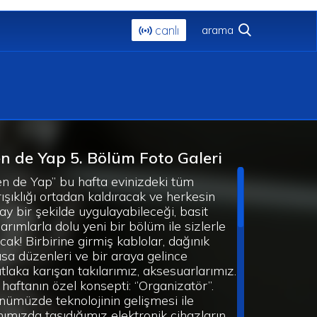
canlı
n de Yap 5. Bölüm Foto Galeri
en de Yap’’ bu hafta evinizdeki tüm
ışıklığı ortadan kaldıracak ve herkesin
ay bir şekilde uygulayabileceği, basit
arımlarla dolu yeni bir bölüm ile sizlerle
cak! Birbirine girmiş kablolar, dağınık
sa düzenleri ve bir araya gelince
tlaka karışan takılarımız, aksesuarlarımız.
haftanın özel konsepti: ‘’Organizatör’’.
nümüzde teknolojinin gelişmesi ile
nımızda taşıdığımız elektronik cihazların