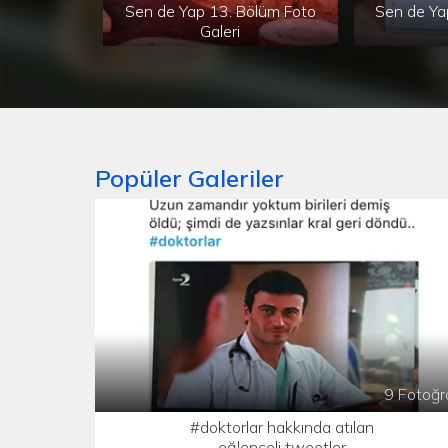
Sen de Yap 13. Bölüm Foto
Sen de Ya
Galeri
Popüler Galeriler
9 Fotoğr
#doktorlar hakkında atılan
eğlenceli tweetler