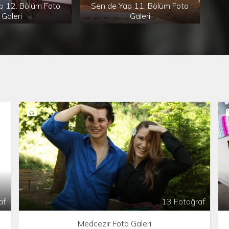
za
p 12. Bölüm Foto
Sen de Yap 11. Bölüm Foto
Se
Galeri
Galeri
sü
pr
‘’
te
ma
iç
tas
Me
Gök
ren
Cu
ekr
af
13 Fotoğraf
Medcezir Foto Galeri