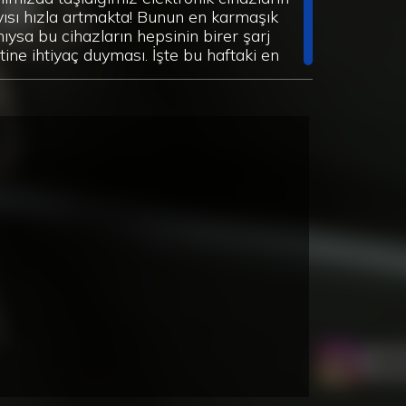
yısı hızla artmakta! Bunun en karmaşık
ıysa bu cihazların hepsinin birer şarj
tine ihtiyaç duyması. İşte bu haftaki en
kat çekici ürünlerimizden bir tanesi
ablo Düzenleyici’’. Bu düzenleyici
yesinde hem kablolarınız birbirine
rışmayacak hem de hoşumuza gitmeyen
labalık kablo görüntüsü ortadan kalkacak!
 organizatörü bir ayakkabı kutusundan
ptığınızı ise kimse anlamayacak! Bu
lümün bir diğer ürünüyse ‘’Takı
enleyici’’. Aksesuarları ve takıları seven
eyenlerimiz çok iyi bilirler; iki kolyeyi aynı
uya fakat ayrı yerlere koysak bile o
lyeler hep iç içe geçer ve onu çözmek
ukça canımızı sıkar! İşte sıradan bir
rçeve kullanarak hem kolyelerimizi hem
leklerimizi hem de küpelerimizi birbirine
rışmadan bir arada tutacak yeni bir
ganizatör tasarlıyoruz! Duvara
abileceğiniz bu takı düzenleyici aynı