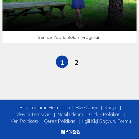
Sen de Yap 6. Bölüm Fragmanı
1
2
Bilgi Toplumu Hizmetleri
Bize Ulaşın
Künye
İzleyici Temsilcisi
Nasıl İzlerim
Gizlilik Politikası
Veri Politikası
Çerez Politikası
İlgili Kişi Başvuru Formu