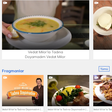
Vedat Milor’la Tadına
Doyamadım Vedat Milor:
'Daha çok sebze çorbası
gibi.'
Tümü
Fragmanlar
Vedat Milor’la Tadına Doyamadım | Fragman
Vedat Milor’la Tadına Doyamadım | 13. Bölüm Fragmanı