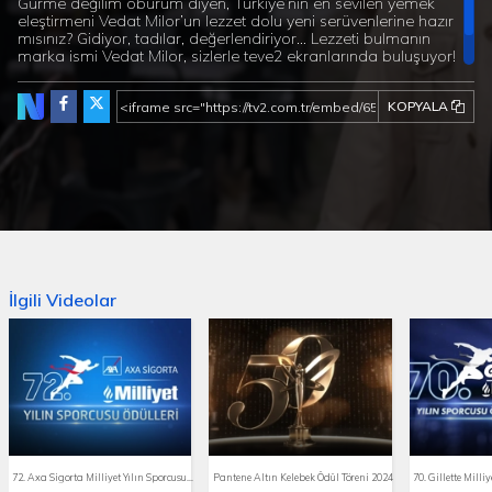
Gurme değilim oburum diyen, Türkiye’nin en sevilen yemek
eleştirmeni Vedat Milor’un lezzet dolu yeni serüvenlerine hazır
mısınız? Gidiyor, tadılar, değerlendiriyor… Lezzeti bulmanın
marka ismi Vedat Milor, sizlerle teve2 ekranlarında buluşuyor!
Yeni mekânlar, gelenekseli dünyayla buluşturan ustalar, sokak
lezzetleri, şölen gibi masalar…
KOPYALA
İlgili Videolar
72. Axa Sigorta Milliyet Yılın Sporcusu Ödül Töreni
Pantene Altın Kelebek Ödül Töreni 2024