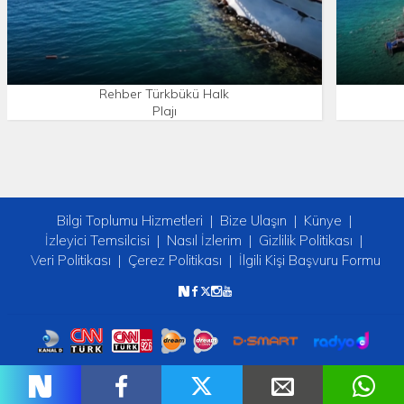
Rehber Türkbükü Halk
Plajı
Bilgi Toplumu Hizmetleri
Bize Ulaşın
Künye
İzleyici Temsilcisi
Nasıl İzlerim
Gizlilik Politikası
Veri Politikası
Çerez Politikası
İlgili Kişi Başvuru Formu
Copyright © 2026 tv2. Her Hakkı Saklıdır.