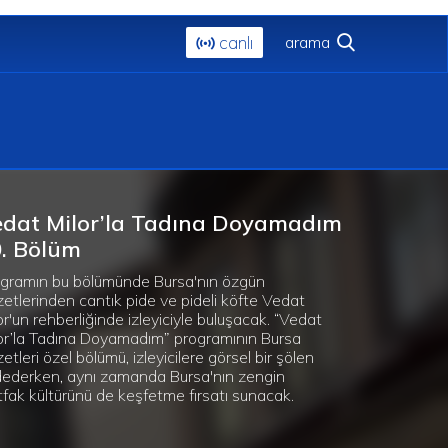
canlı
dat Milor’la Tadına Doyamadım
. Bölüm
gramın bu bölümünde Bursa'nın özgün
zetlerinden cantık pide ve pideli köfte Vedat
or'un rehberliğinde izleyiciyle buluşacak. “Vedat
or’la Tadına Doyamadım” programının Bursa
zetleri özel bölümü, izleyicilere görsel bir şölen
ederken, aynı zamanda Bursa'nın zengin
fak kültürünü de keşfetme fırsatı sunacak.