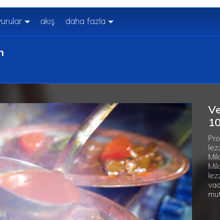
urular
akış
daha fazla
m
Ve
10
Pro
lez
Mil
Mil
lez
vad
mut