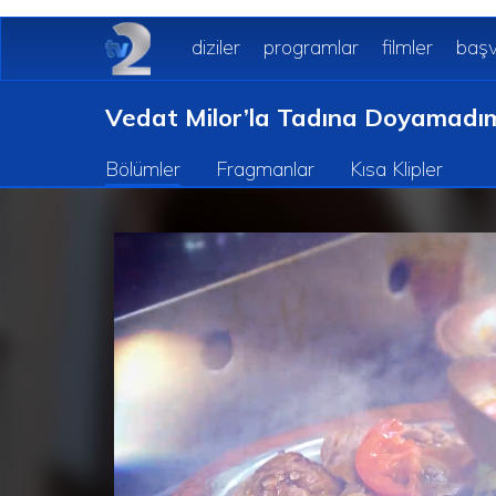
diziler
programlar
filmler
başv
Vedat Milor’la Tadına Doyamadı
Bölümler
Fragmanlar
Kısa Klipler