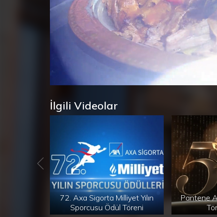
Süre
Toplam
/
Yüklendi
:
Yükleniyor
:
0%
0%
Süre
İlgili Videolar
72. Axa Sigorta Milliyet Yılın
Pantene A
Sporcusu Ödül Töreni
Tö