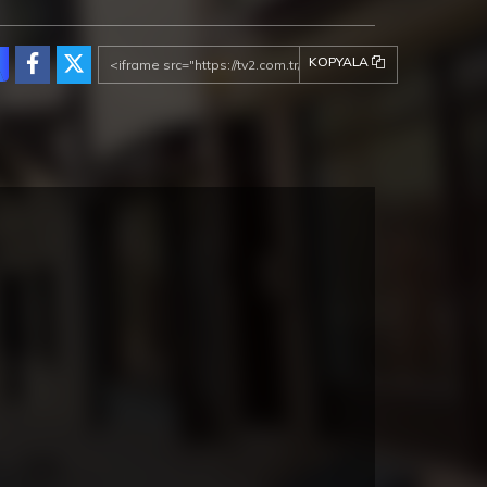
KOPYALA
Vedat Milor’la Tadına
Vedat Milor’la Tadına
Doyamadım 13. Bölüm
Doyamadım 12. Bölüm