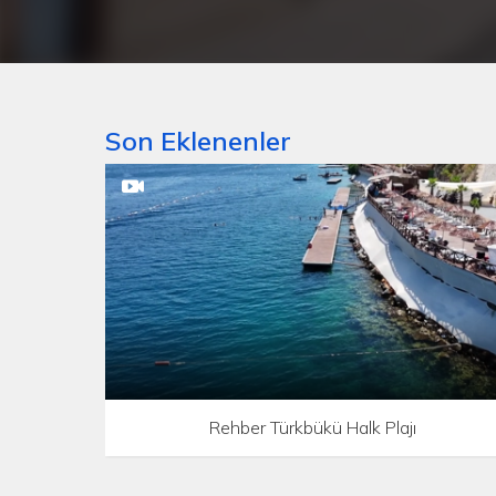
Son Eklenenler
Rehber Türkbükü Halk Plajı