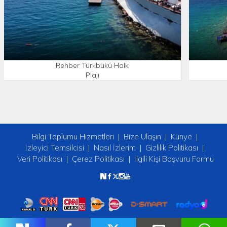
Rehber Türkbükü Halk
Plajı
Bilgi Toplumu Hizmetleri
Bize Ulaşın
Künye
İzleyici Temsilcisi
Nasıl İzlerim
Gizlilik Politikası
Veri Politikası
Çerez Politikası
İlgili Kişi Başvuru Formu
Copyright © 2026 tv2. Her Hakkı Saklıdır.