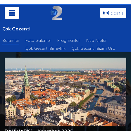
canlı
Çok Gezenti
Bölümler
Foto Galeriler
Fragmanlar
Kısa Klipler
Çok Gezenti Bir Evlilik
Çok Gezenti: Bizim Ora
Süre
Toplam
/
Yüklendi
:
Yükleniyor
:
0%
0%
Süre