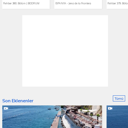
Rehber 380. Bölüm | BODRUM
İSPANYA - Jerez de la Frontera
Rehber 379. Bö
Tümü
Son Eklenenler