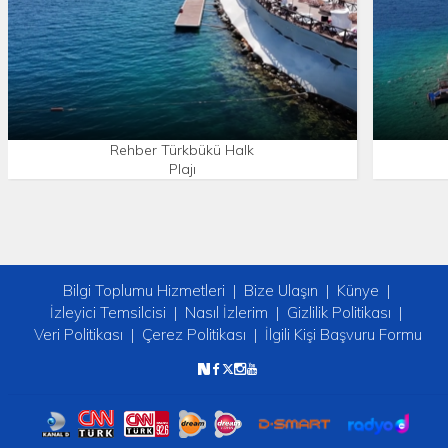
Rehber Türkbükü Halk
Plajı
Bilgi Toplumu Hizmetleri
Bize Ulaşın
Künye
İzleyici Temsilcisi
Nasıl İzlerim
Gizlilik Politikası
Veri Politikası
Çerez Politikası
İlgili Kişi Başvuru Formu