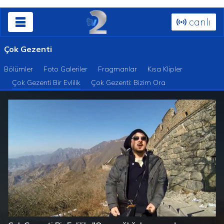
canlı
Çok Gezenti
Bölümler
Foto Galeriler
Fragmanlar
Kısa Klipler
Çok Gezenti Bir Evlilik
Çok Gezenti: Bizim Ora
Süre
Toplam
/
Yüklendi
:
Yükleniyor
:
0%
0%
Süre