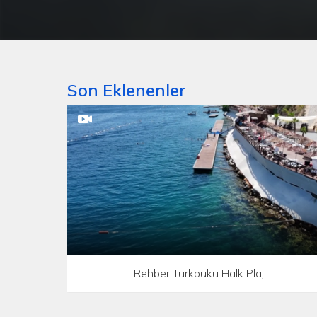
Son Eklenenler
Rehber Türkbükü Halk Plajı