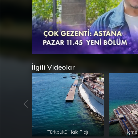
Süre
Toplam
/
Yüklendi
:
Yükleniyor
:
0%
0%
Süre
İlgili Videolar
Türkbükü Halk Plajı
İçmel