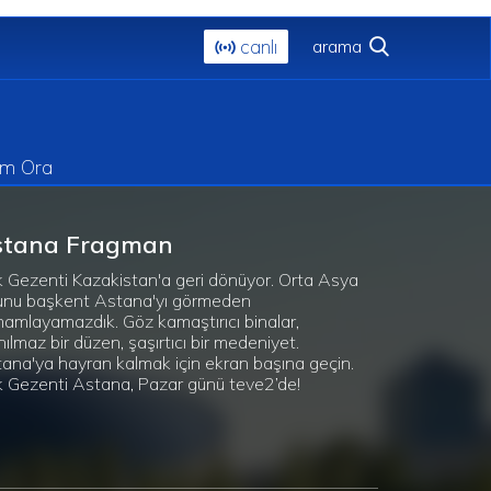
canlı
im Ora
stana Fragman
 Gezenti Kazakistan'a geri dönüyor. Orta Asya
unu başkent Astana'yı görmeden
amlayamazdık. Göz kamaştırıcı binalar,
nılmaz bir düzen, şaşırtıcı bir medeniyet.
ana'ya hayran kalmak için ekran başına geçin.
 Gezenti Astana, Pazar günü teve2’de!