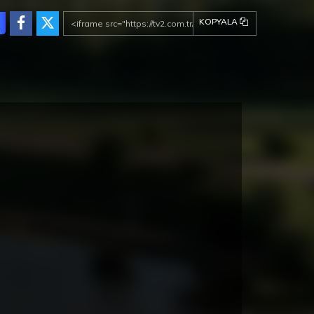
KOPYALA
ez de la Frontera Fragman
Cunda Konaklama Seçenekleri