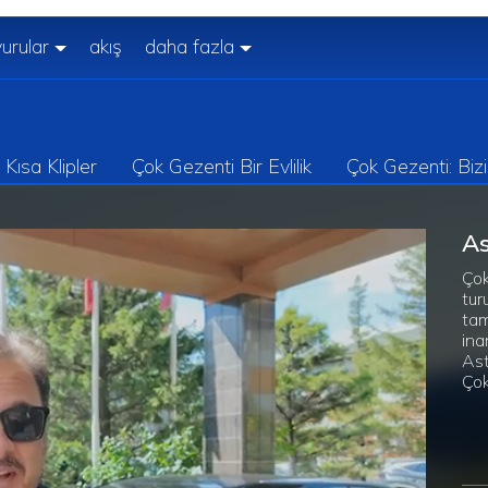
urular
akış
daha fazla
Kısa Klipler
Çok Gezenti Bir Evlilik
Çok Gezenti: Biz
A
Çok
tur
tam
ina
Ast
Çok