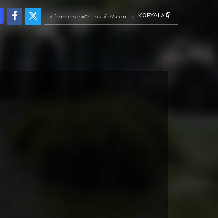
KOPYALA
ez de la Frontera Fragman
Cunda Konaklama Seçenekleri