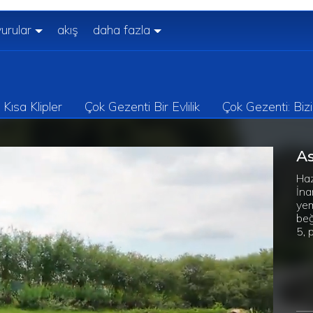
urular
akış
daha fazla
Kısa Klipler
Çok Gezenti Bir Evlilik
Çok Gezenti: Biz
As
Haz
İna
yem
beğ
5, 