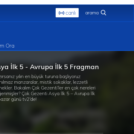
canlı
im Ora
ya İlk 5 - Avrupa İlk 5 Fragman
ırsanız yılın en büyük turuna başlıyoruz
nılmaz manzaralar, mistik sokaklar, lezzetli
ekler. Bakalım Çok Gezenti’ler en çok nereleri
enmişler? Çok Gezenti Asya İlk 5 – Avrupa İlk
pazar günü tv2’de!