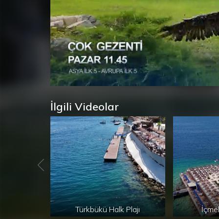
Süre
Toplam
/
Yüklendi
:
Yükleniyor
:
0%
0%
Süre
İlgili Videolar
Türkbükü Halk Plajı
İçmel