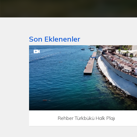
Son Eklenenler
Rehber Türkbükü Halk Plajı