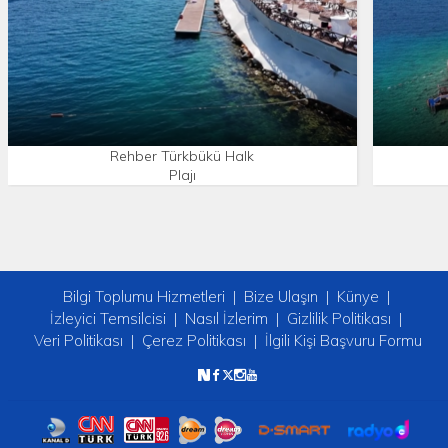
Rehber Türkbükü Halk
Plajı
Bilgi Toplumu Hizmetleri
Bize Ulaşın
Künye
İzleyici Temsilcisi
Nasıl İzlerim
Gizlilik Politikası
Veri Politikası
Çerez Politikası
İlgili Kişi Başvuru Formu