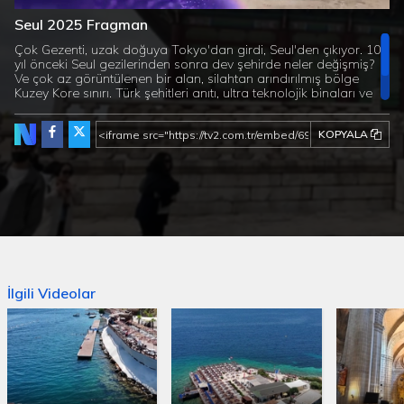
0%
0%
Seul 2025 Fragman
Süre
Çok Gezenti, uzak doğuya Tokyo'dan girdi, Seul'den çıkıyor. 10
yıl önceki Seul gezilerinden sonra dev şehirde neler değişmiş?
Ve çok az görüntülenen bir alan, silahtan arındırılmış bölge
Kuzey Kore sınırı. Türk şehitleri anıtı, ultra teknolojik binaları ve
inanılmaz kalabalık yemek sokakları. Çok Gezenti Seul 2025,
pazar günü tv2'de!
KOPYALA
İlgili Videolar