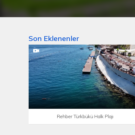
Son Eklenenler
Rehber Türkbükü Halk Plajı