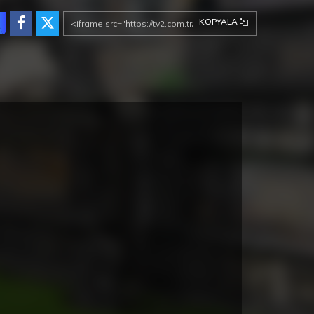
KOPYALA
ez de la Frontera Fragman
Cunda Konaklama Seçenekleri