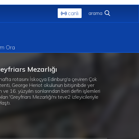
canlı
im Ora
eyfriars Mezarlığı
hafta rotasını İskoçya Edinburg'a çeviren Çok
enti, George Heriot okulunun bitişinibde yer
n ve 16. yüzyılın sonlarından beri defin işlemleri
ılan 'Greyfriars Mezarlığı'nı teve2 izleyicileriyle
laştı.