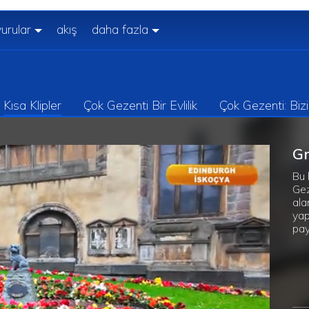
urular
akış
daha fazla
Kısa Klipler
Çok Gezenti Bir Evlilik
Çok Gezenti: Biz
Gr
Bu 
Gez
ala
yap
pay