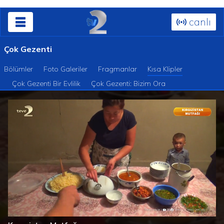
canlı
Çok Gezenti
Bölümler
Foto Galeriler
Fragmanlar
Kısa Klipler
Çok Gezenti Bir Evlilik
Çok Gezenti: Bizim Ora
Süre
Toplam
/
Yüklendi
:
Yükleniyor
:
0%
0%
Süre