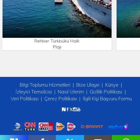
Rehber Türkbükü Halk
Plajı
Bilgi Toplumu Hizmetleri
Bize Ulaşın
Künye
İzleyici Temsilcisi
Nasıl İzlerim
Gizlilik Politikası
Veri Politikası
Çerez Politikası
İlgili Kişi Başvuru Formu
Copyright © 2026 tv2. Her Hakkı Saklıdır.