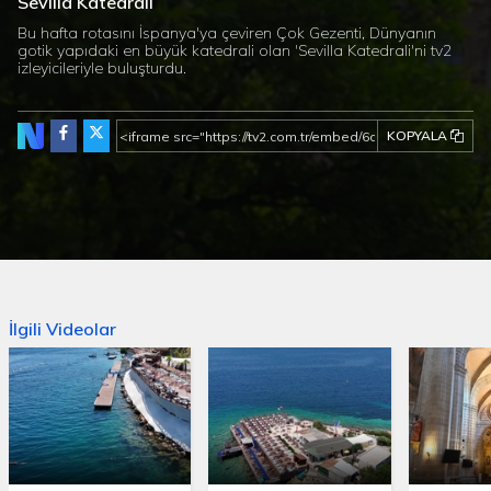
Sevilla Katedrali
Bu hafta rotasını İspanya'ya çeviren Çok Gezenti, Dünyanın
gotik yapıdaki en büyük katedrali olan 'Sevilla Katedrali'ni tv2
izleyicileriyle buluşturdu.
KOPYALA
İlgili Videolar