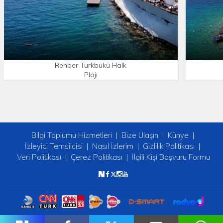
Rehber Türkbükü Halk
Plajı
Bilgi Toplumu Hizmetleri
Bize Ulaşın
Künye
İzleyici Temsilcisi
Nasıl İzlerim
Gizlilik Politikası
Veri Politikası
Çerez Politikası
İlgili Kişi Başvuru Formu
Copyright © 2026 tv2. Her Hakkı Saklıdır.