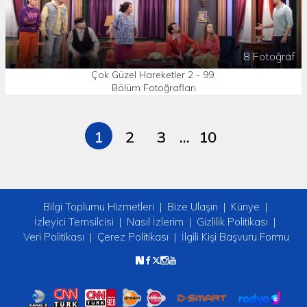
8 Fotoğraf
Çok Güzel Hareketler 2 - 99.
Bölüm Fotoğrafları
1
2
3
...
10
Bilgi Toplumu Hizmetleri
Bize Ulaşın
Künye
İzleyici Temsilcisi
Nasıl İzlerim
Gizlilik Politikası
Veri Politikası
Çerez Politikası
İlgili Kişi Başvuru Formu