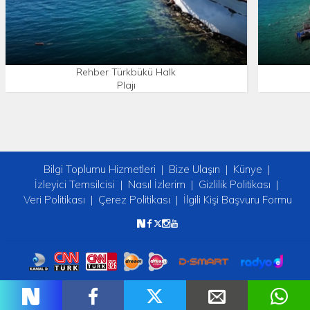
Rehber Türkbükü Halk
Plajı
Bilgi Toplumu Hizmetleri
Bize Ulaşın
Künye
İzleyici Temsilcisi
Nasıl İzlerim
Gizlilik Politikası
Veri Politikası
Çerez Politikası
İlgili Kişi Başvuru Formu
Copyright © 2026 tv2. Her Hakkı Saklıdır.