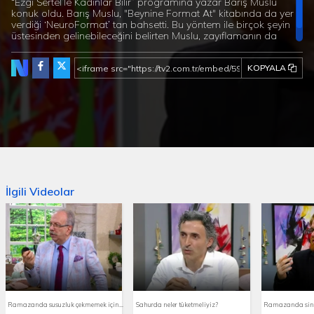
“Ezgi Sertel’le Kadınlar Bilir” programına yazar Barış Muslu
konuk oldu. Barış Muslu, "Beynine Format At" kitabında da yer
verdiği ‘NeuroFormat’ tan bahsetti. Bu yöntem ile birçok şeyin
üstesinden gelinebileceğini belirten Muslu, zayıflamanın da
mümkün olduğunu söyledi.
KOPYALA
İlgili Videolar
Ramazanda susuzluk çekmemek için ne yapmalıyız?
Sahurda neler tüketmeliyiz?