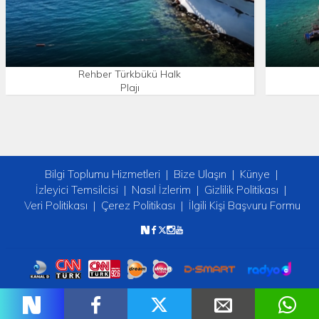
Rehber Türkbükü Halk
Plajı
Bilgi Toplumu Hizmetleri
Bize Ulaşın
Künye
İzleyici Temsilcisi
Nasıl İzlerim
Gizlilik Politikası
Veri Politikası
Çerez Politikası
İlgili Kişi Başvuru Formu
Copyright © 2026 tv2. Her Hakkı Saklıdır.