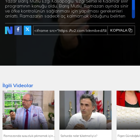
Yazar Barış Mutlu Ezgi Kasapoğlu “Ezgi Sertel’le Kadınlar Bilir”
programının konuğu oldu. Barış Mutlu, Ramazan ayında sinir
ve öfke kontrolünün sağlanması için yapılması gerekenleri
anlattı. Ramazanın sadece aç kalmamak olduğunu belirten
Mutlu, sinir ve öfke kontrolünün sağlanması için tavsiyelerde
bulundu.
KOPYALA
İlgili Videolar
Ramazanda susuzluk çekmemek için ne yapmalıyız?
Sahurda neler tüketmeliyiz?