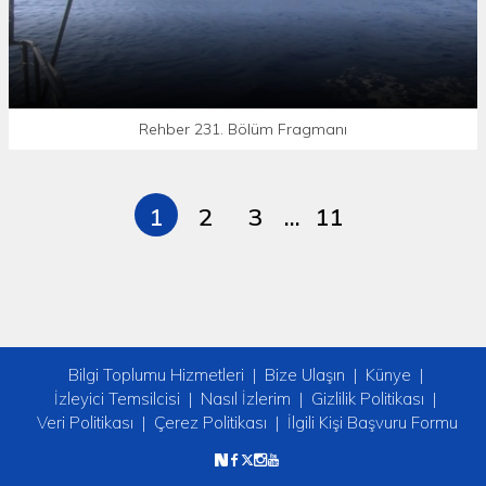
Rehber 231. Bölüm Fragmanı
1
2
3
...
11
Bilgi Toplumu Hizmetleri
Bize Ulaşın
Künye
İzleyici Temsilcisi
Nasıl İzlerim
Gizlilik Politikası
Veri Politikası
Çerez Politikası
İlgili Kişi Başvuru Formu