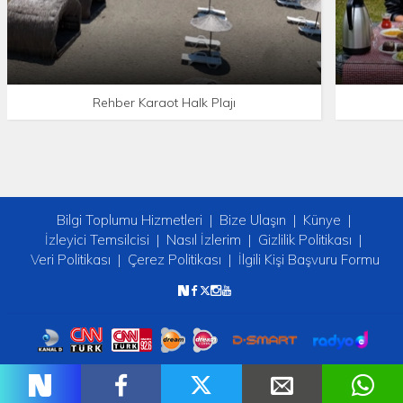
Rehber Karaot Halk Plajı
Bilgi Toplumu Hizmetleri
Bize Ulaşın
Künye
İzleyici Temsilcisi
Nasıl İzlerim
Gizlilik Politikası
Veri Politikası
Çerez Politikası
İlgili Kişi Başvuru Formu
Copyright © 2026 tv2. Her Hakkı Saklıdır.