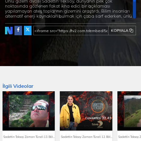
Ünlü gizem avcısı Sadettin Teksoy, dünyanın pek çok
noktasında gözlenen fakat ikna edici bir açıklaması
yapılamayan ateş toplarının gizemini araştırdı. Bilim insanları
alternatif enerji kaynakları bulmak için çaba sarf ederken, ünlü
gezgin Sadettin Teksoy, enerji yaydığı iddia edilen bir taşın
sırrını çözmek için yollara düştü. Türk mitolojisinde renklerin
KOPYALA
yarattığı derin etkileri ve belki de Türk tarihinin şekillenmesinde
büyük rol oynayan bu renklerin anlamlarını, çağrışımlarını ve
günümüzdeki önemlerini araştıran ünlü gizem avcısı Sadettin
Teksoy, ortaya kapsamlı bir araştırma dosyası çıkardı. Ayrıca
her bölümde tarih, astroloji, gizem, dinbilim ve sanat
dünyasının önde gelen isimlerini ağırlayan Sadettin Teksoy’un
bu haftaki konuğu Renk ve Enerji Uzmanı Aydan Öztürkatalay
olacak.
İlgili Videolar
Sadettin Teksoy Zaman Tüneli 13. Bölüm Fragmanı
Sadettin Teksoy Zaman Tüneli 12. Bölüm Fragmanı