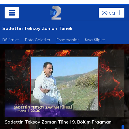
canlı
Sadettin Teksoy Zaman Tüneli
Bölümler
Foto Galeriler
Fragmanlar
Kısa Klipler
Süre
Toplam
/
Yüklendi
:
Yükleniyor
:
0%
0%
Sadettin Teksoy Zaman Tüneli 9. Bölüm Fragmanı
Süre