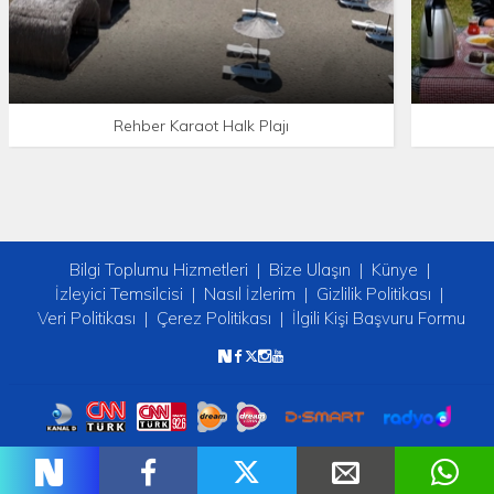
Rehber Karaot Halk Plajı
Bilgi Toplumu Hizmetleri
Bize Ulaşın
Künye
İzleyici Temsilcisi
Nasıl İzlerim
Gizlilik Politikası
Veri Politikası
Çerez Politikası
İlgili Kişi Başvuru Formu
Copyright © 2026 tv2. Her Hakkı Saklıdır.