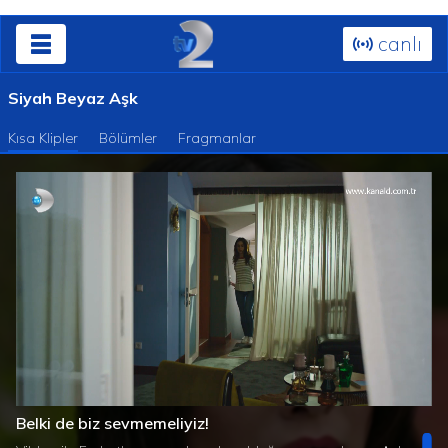
canlı
Siyah Beyaz Aşk
Kısa Klipler
Bölümler
Fragmanlar
Süre
Toplam
/
Yüklendi
:
Yükleniyor
:
0%
0%
Belki de biz sevmemeliyiz!
Süre