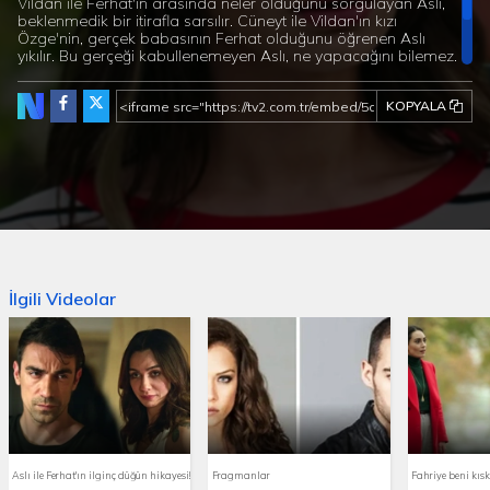
Vildan ile Ferhat'ın arasında neler olduğunu sorgulayan Aslı,
beklenmedik bir itirafla sarsılır. Cüneyt ile Vildan'ın kızı
Özge'nin, gerçek babasının Ferhat olduğunu öğrenen Aslı
yıkılır. Bu gerçeği kabullenemeyen Aslı, ne yapacağını bilemez.
Ferhat'a her koşulda güvenen Aslı, kendisinden saklanan bu
gerçeği affedemez. İlişkilerini yeniden gözden geçirmeye karar
KOPYALA
veren Aslı, karnındaki bebeğini de düşünmek zorundadır.
Aslı'nın alacağı kritik karar, ilişkileri için büyük önem
taşımaktadır.
İlgili Videolar
Aslı ile Ferhat'ın ilginç düğün hikayesi!
Fragmanlar
Fahriye beni kıs