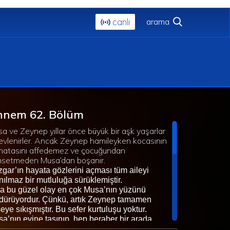
canlı
nnem 62. Bölüm
a ve Zeynep yıllar önce büyük bir aşk yaşarlar
evlenirler. Ancak Zeynep hamileyken kocasının
 hatasını affedemez ve çocuğundan
hsetmeden Musa’dan boşanır.
gar’ın hayata gözlerini açması tüm aileyi
nılmaz bir mutluluğa sürüklemiştir.
 bu güzel olay en çok Musa’nın yüzünü
dürüyordur. Çünkü, artık Zeynep tamamen
eye sıkışmıştır. Bu sefer kurtuluşu yoktur.
a’nın evine taşınıp, hep beraber bir arada
ayacaklardır. Musa kararlıdır. Gonca artık kötü