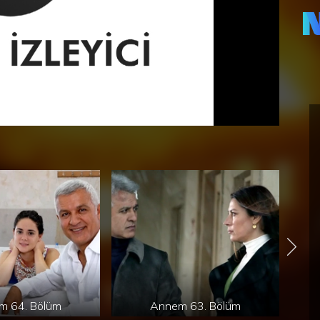
gün
son
Baş
bir
Ve 
yen
İsm
etm
düş
oku
hen
değ
gel
yüz
sür
yık
ger
yap
m 64. Bölüm
Annem 63. Bölüm