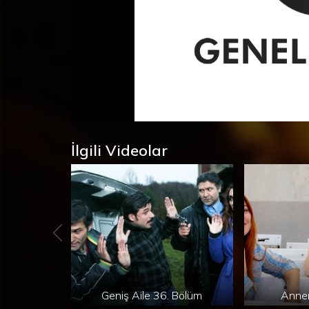
Süre
Toplam
/
Yüklendi
:
Yükleniyor
:
0%
0%
Süre
İlgili Videolar
Geniş Aile 36. Bölüm
Anne