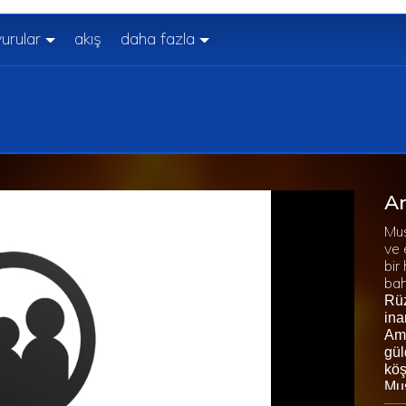
urular
akış
daha fazla
A
Mus
ve 
bir
ba
Rüz
ina
Ama
gül
köş
Mus
yaş