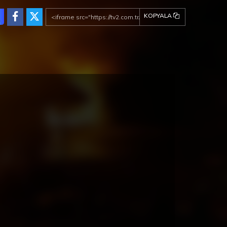
lerini atlatmıştır. Eymen ile ne kadar gerçek ve
KOPYALA
suz bir dostlukları olduğunu anlamış ve
ar’a duyduğu aşkın ne kadar derin olduğunu
 kez daha görüp evine Başar’a geri dönmüştür.
kaldıkları yerden hayatlarına devam etmek için
i bir sayfa açmışlardır. Başar, çok mutludur.
ail ile Derya arkadaşlıklarına devam
ektedirler. İsmail ise artık Derya ile başka
ünceler içine girmiştir. Kararlıdır, Derya’ nın
lu bittikten sonra evleneceklerdir. Derya ise
üz, İsmail’in bu düşüncesinden haberdar
ildir. Hayatlarındaki bu kadar güzel
işmelerin ardından Zeynep’in de Musa’nın da
ü gülmektedir. Fakat kimsenin beklemediği
priz bir olay, kelimenin tam anlamıyla Zeynep’i
acaktır. Yıllarca her türlü zorluğa göğüs
mesini başaran Zeynep, bu sefer ne
acaktır?
Annem 61. Bölüm
Annem 60. Bölüm