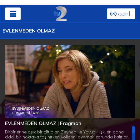
canlı
EVLENMEDEN OLMAZ
Süre
Toplam
/
Yüklendi
:
Yükleniyor
:
0%
0%
EVLENMEDEN OLMAZ | Fragman
Süre
Birbirlerine aşık bir çift olan Zeynep ile Yavuz, ilişkileri daha
ciddi bir noktaya taşınırken yollarını ayırmak zorunda kalırlar.