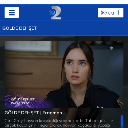
canlı
GÖLDE DEHŞET
Süre
Toplam
/
Yüklendi
:
Yükleniyor
:
0%
0%
GÖLDE DEHŞET | Fragman
Süre
Clint Gray, hayvan kaçakçılığı yapmaktadır. Tahoe gölü ise
birçok kaçakçının illegal olarak hayvan kaçakçılığı yaptığı