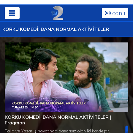
canlı
KORKU KOMEDİ: BANA NORMAL AKTİVİTELER
Süre
Toplam
/
Yüklendi
:
Yükleniyor
:
0%
0%
KORKU KOMEDİ: BANA NORMAL AKTİVİTELER |
Süre
Fragman
Talip ve Yaşar iş hayatında başarısız olan iki kardeştir.