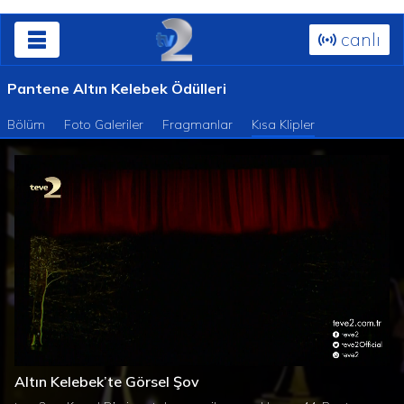
canlı
Pantene Altın Kelebek Ödülleri
Bölüm
Foto Galeriler
Fragmanlar
Kısa Klipler
Süre
Toplam
/
Yüklendi
:
Yükleniyor
:
0%
0%
Altın Kelebek’te Görsel Şov
Süre