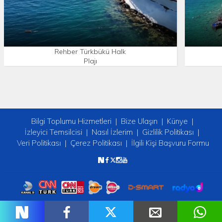
Rehber Türkbükü Halk
Plajı
Bilgi Toplumu Hizmetleri
Bize Ulaşın
Künye
İzleyici Temsilcisi
Nasıl İzlerim
Gizlilik Politikası
Veri Politikası
Çerez Politikası
İlgili Kişi Başvuru Formu
Copyright © 2026 tv2. Her Hakkı Saklıdır.