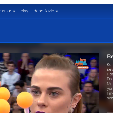
urular
akış
daha fazla
Be
Kan
sev
Paz
Erk
Meh
yarı
Fin
son