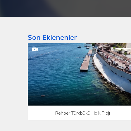
Son Eklenenler
Rehber Türkbükü Halk Plajı