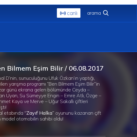
canlı
n Bilmem Eşim Bilir / 06.08.2017
al D’nin, sunuculuğunu Ufuk Özkan’ın yaptığı,
ilen yarışma programı “Ben Bilmem Eşim Bilir”in
ar günü ekrana gelen bölümünde Ceyda –
an Uyan, Su Sümeyye Engin – Emre Atlı, Özge –
met Kaya ve Merve – Uğur Sakallı çiftleri
ştı!
al etabında
“Zayıf Halka”
oyununu kazanan çift
 model otomobilin sahibi oldu!