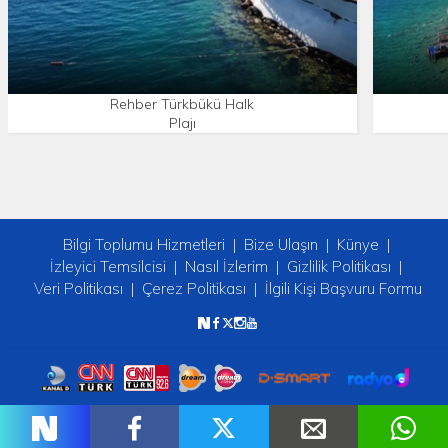
Rehber Türkbükü Halk
Plajı
Bilgi Toplumu Hizmetleri
Bize Ulaşın
Künye
İzleyici Temsilcisi
Nasıl İzlerim
Gizlilik Politikası
Veri Politikası
Çerez Politikası
İlgili Kişi Başvuru Formu
Copyright © 2026 tv2. Her Hakkı Saklıdır.