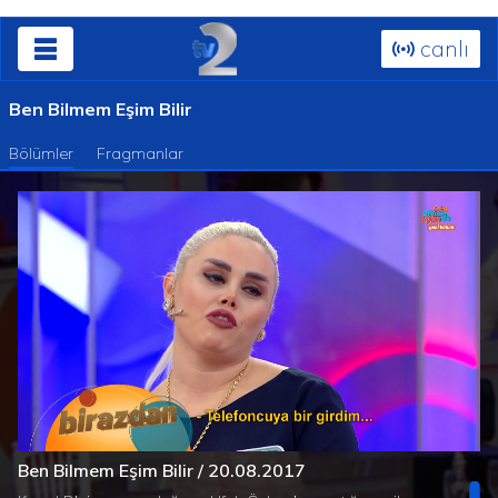
canlı
Ben Bilmem Eşim Bilir
Bölümler
Fragmanlar
Süre
Toplam
/
Yüklendi
:
Yükleniyor
:
0%
0%
Ben Bilmem Eşim Bilir / 20.08.2017
Süre