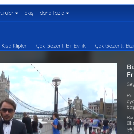
urular
akış
daha fazla
Kısa Klipler
Çok Gezenti Bir Evlilik
Çok Gezenti: Biz
Bi
F
Sey
Pas
aya
baş
Bur
ülk
iyi