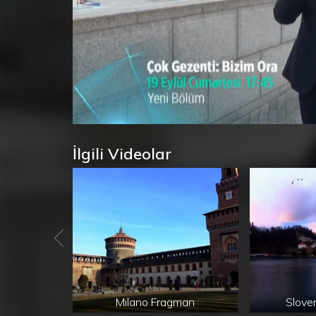
Süre
Toplam
/
Yükleniyor
:
0%
Süre
İlgili Videolar
Milano Fragman
Slove