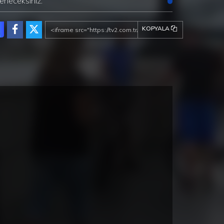
eneceksiniz.
ulunuzu hazırlayın çünkü bu programdan sonra
inizde durmak istemeyeceksiniz!
KOPYALA
Berlin Fragman
Yeni Sezon Fragman