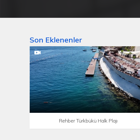
Son Eklenenler
Rehber Türkbükü Halk Plajı