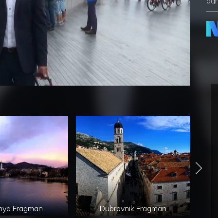
öğr
Bav
yer
Yüklendi
:
0%
nya Fragman
Dubrovnik Fragman