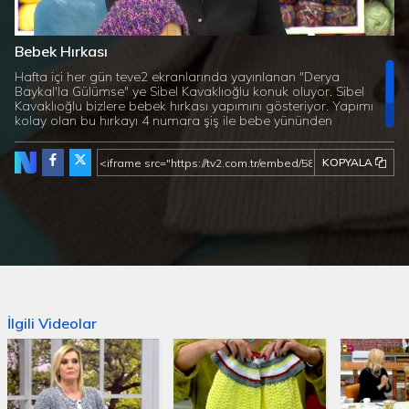
Süre
Toplam
/
Yüklendi
:
Yükleniyor
:
0%
0%
Bebek Hırkası
Süre
Hafta içi her gün teve2 ekranlarında yayınlanan "Derya
Baykal'la Gülümse" ye Sibel Kavaklıoğlu konuk oluyor. Sibel
Kavaklıoğlu bizlere bebek hırkası yapımını gösteriyor. Yapımı
kolay olan bu hırkayı 4 numara şiş ile bebe yününden
yapabilirsiniz. İstenilen ölçüye göre yapabileceğiniz bu hırkayı
farklı renklerde de örebilirsiniz.
KOPYALA
İlgili Videolar