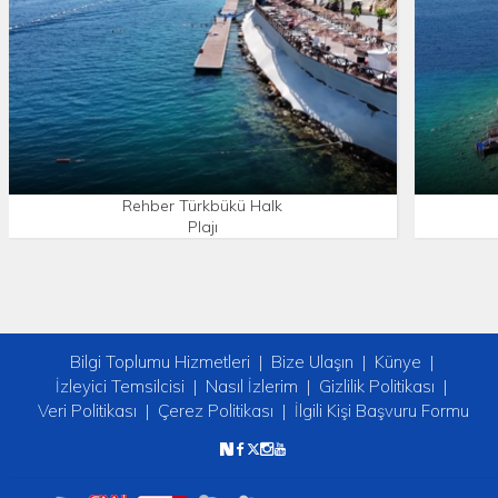
Rehber Türkbükü Halk
Plajı
Bilgi Toplumu Hizmetleri
Bize Ulaşın
Künye
İzleyici Temsilcisi
Nasıl İzlerim
Gizlilik Politikası
Veri Politikası
Çerez Politikası
İlgili Kişi Başvuru Formu