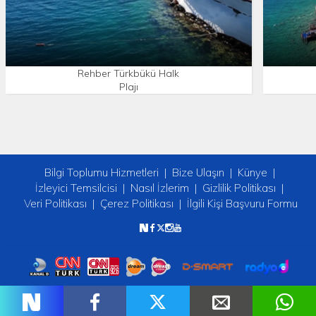
Rehber Türkbükü Halk
Plajı
Bilgi Toplumu Hizmetleri
Bize Ulaşın
Künye
İzleyici Temsilcisi
Nasıl İzlerim
Gizlilik Politikası
Veri Politikası
Çerez Politikası
İlgili Kişi Başvuru Formu
Copyright © 2026 tv2. Her Hakkı Saklıdır.