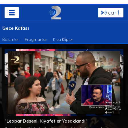
canlı
Gece Kafası
Bölümler
Fragmanlar
Kısa Klipler
Süre
Toplam
/
Yüklendi
:
Yükleniyor
:
0%
0%
"Leopar Desenli Kıyafetler Yasaklandı"
Süre