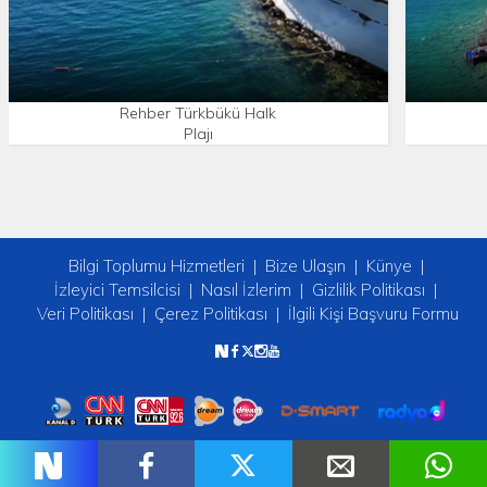
Rehber Türkbükü Halk
Plajı
Bilgi Toplumu Hizmetleri
Bize Ulaşın
Künye
İzleyici Temsilcisi
Nasıl İzlerim
Gizlilik Politikası
Veri Politikası
Çerez Politikası
İlgili Kişi Başvuru Formu
Copyright © 2026 tv2. Her Hakkı Saklıdır.