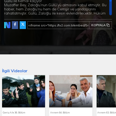
Güllü ile Kemal kaçıyor
Muzaffer Bey, Zaloğlu’nun Güllü’yü almasını kabul etmiştir. Bu
haber, hem Zaloğlu’nu hem de Cemşir ve yandaşlarını
rahatlatmıştır. Güllü, Zaloğlu ile kesin evlendirilecektir. Hüküm
verilmiştir.
Güllü’nün ise tek bir çaresi vardır, o da kaçmak. Bu durum
KOPYALA
Kemal ve Güllü’yü tahminlerini aşan bir noktaya
sürükleyecektir. Ama artık geri dönüş yoktur.
Durumu fark eden Cemşir, Hamza ve Reşit hiç vakit
kaybetmezler. Kemal’in kapısına dayanacaklardır. Kızı ne
yapıp edip alacaklardır.
Kemal ve Güllü’nün şehri terk etmeleri gerekmektedir.
Yakalanmaları an meselesidir. Peki, bu kaçış onları
kurtarabilecek midir?
İlgili Videolar
Geniş Aile 36. Bölüm
Annem 64. Bölüm
Annem 63. Bölü