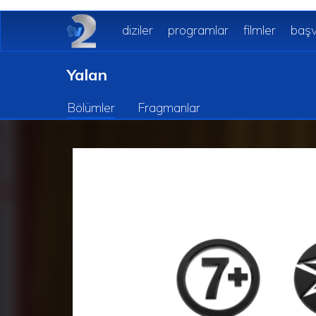
diziler
programlar
filmler
başv
Yalan
Bölümler
Fragmanlar