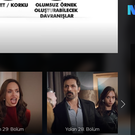
Dur
öğr
düş
yaş
Haz
yaş
kur
adı
bir
çev
sık
onu
ger
ham
etk
haz
şaş
gel
alı
Mel
bek
Dur
n 29. Bölüm
Yalan 28. Bölüm
kar