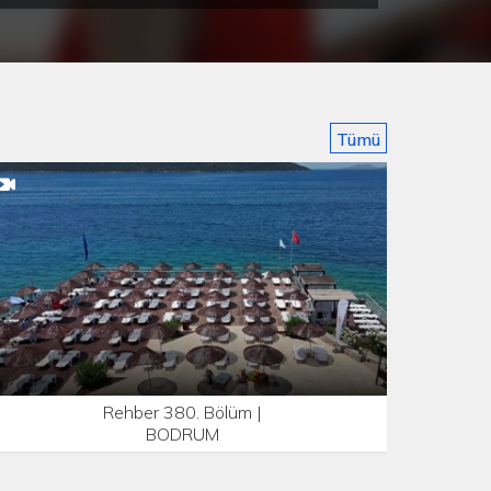
kes geçmişin hesabını vermek zorundadır.
Tümü
Rehber 380. Bölüm |
BODRUM