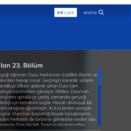
canlı
lan 23. Bölüm
çeği öğrenen Duru, herkesten özellikle Berrin ve
ike’den hesap sorar. Geçmişin karanlık sırlarını
endikçe öfkesi giderek artan Duru tam
amıyla kontrolden çıkmıştır. Melike, Duru’nun
pınışlarını gördükçe yanlış zamanda gerçeği
lediği için kendisini suçlar. Hazal’ı da büyük bir
al kırıklığına uğratmıştır. İki kızı birden perişan
uştur. Duru’nun başlattığı büyük hesaplaşma
iden herkesin de birbirine girmesine neden olur.
süreçte Duru bir tek Tuna’ya güveneceğini
ünür. Oysa o da her şeyi önceden bildiğini