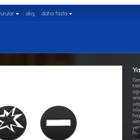
urular
akış
daha fazla
Ya
Ger
Mel
öğr
anl
çır
söy
hay
olm
yen
Bu 
düş