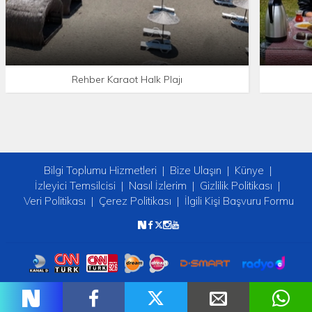
Rehber Karaot Halk Plajı
Bilgi Toplumu Hizmetleri
Bize Ulaşın
Künye
İzleyici Temsilcisi
Nasıl İzlerim
Gizlilik Politikası
Veri Politikası
Çerez Politikası
İlgili Kişi Başvuru Formu
Copyright © 2026 tv2. Her Hakkı Saklıdır.