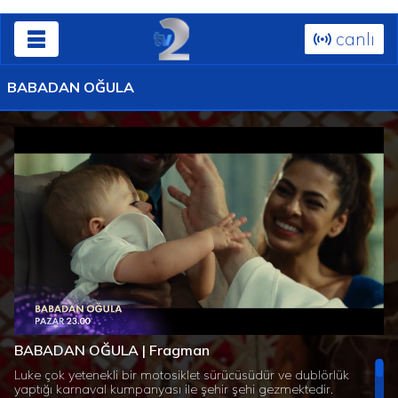
canlı
BABADAN OĞULA
Süre
Toplam
/
Yüklendi
:
Yükleniyor
:
0%
0%
BABADAN OĞULA | Fragman
Süre
Luke çok yetenekli bir motosiklet sürücüsüdür ve dublörlük
yaptığı karnaval kumpanyası ile şehir şehi gezmektedir.