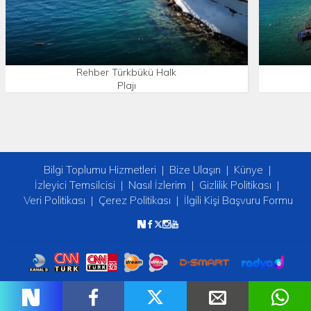
Rehber Türkbükü Halk
Plajı
Bilgi Toplumu Hizmetleri
Bize Ulaşın
Künye
İzleyici Temsilcisi
Nasıl İzlerim
Gizlilik Politikası
Veri Politikası
Çerez Politikası
İlgili Kişi Başvuru Formu
Copyright © 2026 tv2. Her Hakkı Saklıdır.