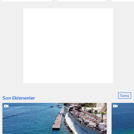
Kuzey ve Güney, siyah ve beyaz olarak ayrılan karakterlerine
rağmen, birbirlerine sıkı sıkıya bağlı iki kardeştir. Tekinoğlu
Ailesi’ni alt üst eden “o gece” yaşandıktan sonra, iki kardeş
paylarına düşen kaderi, ömür boyu sırtlarında taşıyacaktır.
Tümü
Son Eklenenler