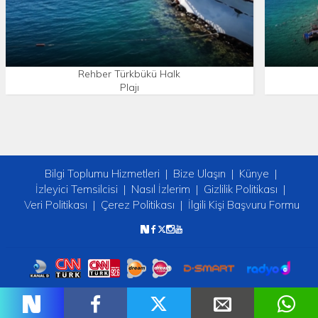
Rehber Türkbükü Halk
Plajı
Bilgi Toplumu Hizmetleri
Bize Ulaşın
Künye
İzleyici Temsilcisi
Nasıl İzlerim
Gizlilik Politikası
Veri Politikası
Çerez Politikası
İlgili Kişi Başvuru Formu
Copyright © 2026 tv2. Her Hakkı Saklıdır.