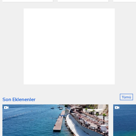
farkındadır. Çandarlı Halil Paşa, kendisini bekleyen tehlikelere
karşı dikkatli davranmak zorunda kalacaktır.
Tümü
Son Eklenenler