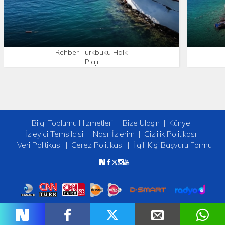
Rehber Türkbükü Halk
Plajı
Bilgi Toplumu Hizmetleri
Bize Ulaşın
Künye
İzleyici Temsilcisi
Nasıl İzlerim
Gizlilik Politikası
Veri Politikası
Çerez Politikası
İlgili Kişi Başvuru Formu
Copyright © 2026 tv2. Her Hakkı Saklıdır.