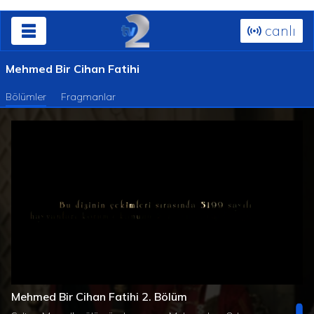
canlı
Mehmed Bir Cihan Fatihi
Bölümler
Fragmanlar
Süre
Toplam
/
Yüklendi
:
Yükleniyor
:
0%
0%
Mehmed Bir Cihan Fatihi 2. Bölüm
Süre