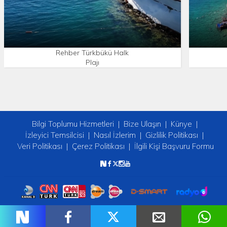
Rehber Türkbükü Halk
Plajı
Bilgi Toplumu Hizmetleri
Bize Ulaşın
Künye
İzleyici Temsilcisi
Nasıl İzlerim
Gizlilik Politikası
Veri Politikası
Çerez Politikası
İlgili Kişi Başvuru Formu
Copyright © 2026 tv2. Her Hakkı Saklıdır.