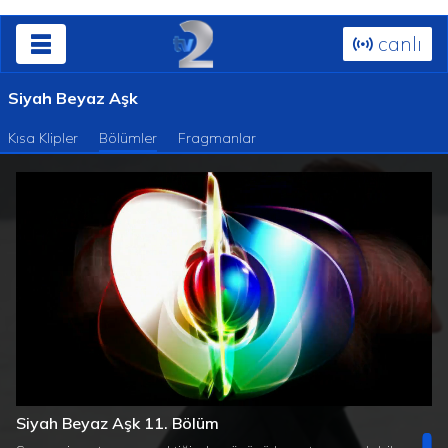
canlı
Siyah Beyaz Aşk
Kısa Klipler
Bölümler
Fragmanlar
Süre
Toplam
/
Yüklendi
:
Yükleniyor
:
0%
0%
Siyah Beyaz Aşk 11. Bölüm
Süre