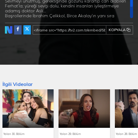
Sevmeyi unutmuş, gerektiğinde gözünü karartıp can alabilen
Ferhat’la; yüreği sevgi dolu, kendini insanları iyileştirmeye
adamış doktor Aslı...
Başrollerinde İbrahim Çelikkol, Birce Akalay’ın yanı sıra
Muhammet Uzuner ve Arzu Gamze Kılınç’ın yer aldığı dizinin
yönetmenliğini Yasin Uslu üstlenirken, senaryosunu ise Eylem
KOPYALA
Canpolat ve Sema Ergenekon kaleme alıyor.
İlgili Videolar
Yalan 30. Bölüm
Yalan 29. Bölüm
Yalan 28. Bölüm