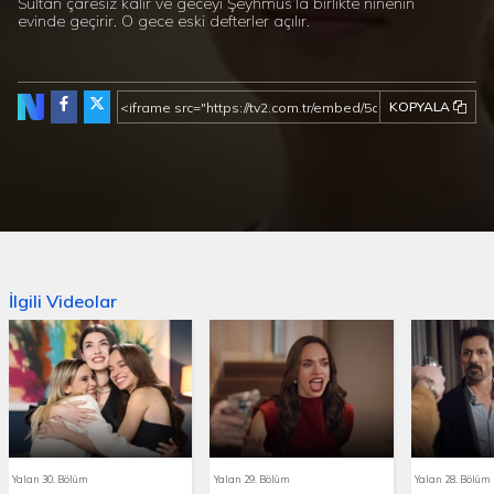
Sultan çaresiz kalır ve geceyi Şeyhmus’la birlikte ninenin
evinde geçirir. O gece eski defterler açılır.
KOPYALA
İlgili Videolar
Yalan 30. Bölüm
Yalan 29. Bölüm
Yalan 28. Bölüm