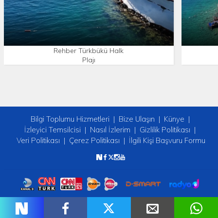
Rehber Türkbükü Halk
Plajı
Bilgi Toplumu Hizmetleri
Bize Ulaşın
Künye
İzleyici Temsilcisi
Nasıl İzlerim
Gizlilik Politikası
Veri Politikası
Çerez Politikası
İlgili Kişi Başvuru Formu
Copyright © 2026 tv2. Her Hakkı Saklıdır.