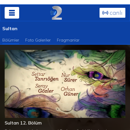
canlı
Sultan
Bölümler
Foto Galeriler
Fragmanlar
Süre
Toplam
/
Yüklendi
:
Yükleniyor
:
0%
0%
Sultan 12. Bölüm
Süre