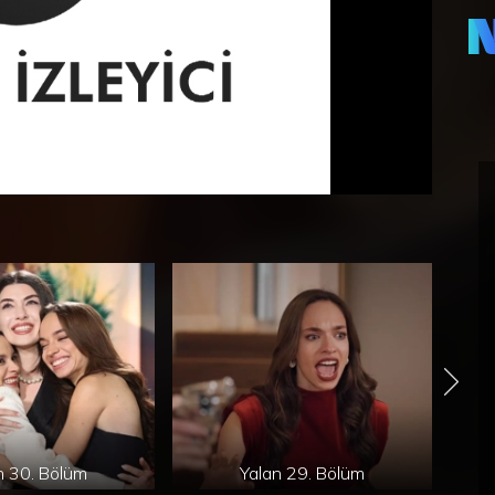
Ail
üni
mas
eri
baş
ist
Şar
bu 
baş
çal
Ama
değ
Evi
Fer
Ley
dur
koy
oto
ağa
n 30. Bölüm
Yalan 29. Bölüm