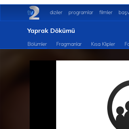
diziler
programlar
filmler
başv
Yaprak Dökümü
Bölümler
Fragmanlar
Kısa Klipler
Fo