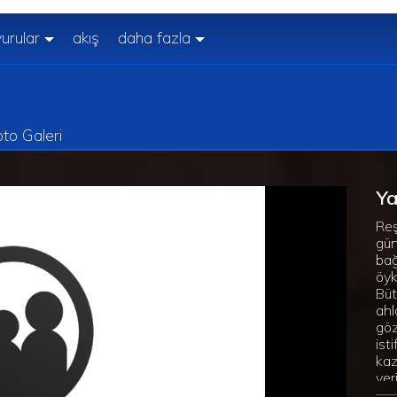
urular
akış
daha fazla
to Galeri
Y
Reş
gün
bağ
öyk
Büt
ahl
göz
ist
kaz
veri