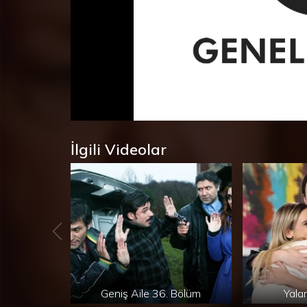
Süre
Toplam
/
Yüklendi
:
Yükleniyor
:
0%
0%
Süre
İlgili Videolar
Geniş Aile 36. Bölüm
Yala