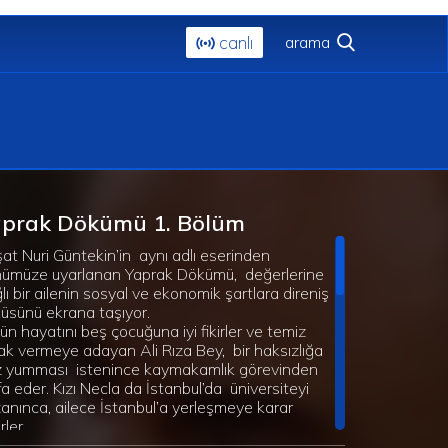
canlı
aprak Dökümü 1. Bölüm
at Nuri Güntekin’in aynı adlı eserinden
ümüze uyarlanan Yaprak Dökümü, değerlerine
lı bir ailenin sosyal ve ekonomik şartlara direniş
üsünü ekrana taşıyor.
ün hayatını beş çocuğuna iyi fikirler ve temiz
ak vermeye adayan Ali Rıza Bey, bir haksızlığa
 yumması istenince kaymakamlık görevinden
ifa eder. Kızı Necla da İstanbul’da üniversiteyi
anınca, ailece İstanbul’a yerleşmeye karar
rler.