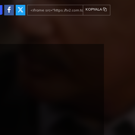
eden kalma eski evin tadilatı, Leyla’nın
versiteye hazırlık kursu, Necla ve Ayşe’nin okul
KOPYALA
rafları derken Ali Rıza Bey’in emekli ikramiyesi
meye başlar. Ali Rıza Bey yeniden çalışmaya
lar. Yeni işinde de ilkelerinden ödün vermesi
enince yine istifa eder.
tlar artık daha zor olduğu için, Hayriye Hanım
kararını desteklemez ve evde huzursuzluklar
lar. Askerden dönen Şevket bir bankada
ışmaya başlayınca Ali Rıza Bey’in yükü hafifler.
 Şevket gönlünü evli bir kadına kaptırınca işler
işir. Ferhunde kısa zamanda dizginleri ele alır.
n bütün düzenini değiştirir.
hunde’nin bitmek tükenmek bilmeyen istekleri,
la ve Necla’nın hesapsız harcamaları aileyi zor
uma düşürür. Ali Rıza Bey dirense de karşı
acak gücü yoktur. Ekonomik gücüyle birlikte
ritesini de kaybetmiştir. Rüzgar sert esmekte,
cın yaprakları birer birer dökülmektedir.
Yalan 28. Bölüm
Yalan 27. Bölüm